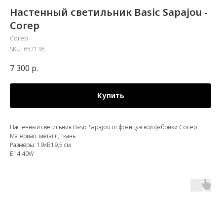
Настенный светильник Basiс Sapajou -
Corep
Corep
SKU:
657136
7 300
р.
Купить
Настенный светильник Basic Sapajou от французской фабрики Corep
Материал: металл, ткань
Размеры: 19хВ19,5 см
E14 40W