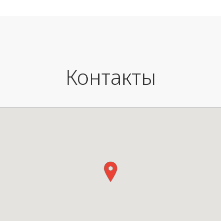
также легко удалять загрязнен
небольшие повреждения. Сиф
хромированная сливная пробк
комплекте.
Контакты