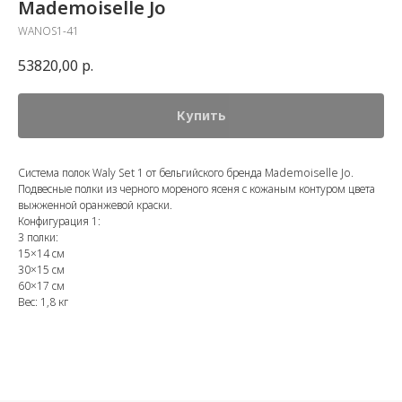
Mademoiselle Jo
WANOS1-41
53820,00
р.
Купить
Система полок Waly Set 1 от бельгийского бренда Mademoiselle Jo.
Подвесные полки из черного мореного ясеня с кожаным контуром цвета
выжженной оранжевой краски.
Конфигурация 1:
3 полки:
15×14 см
30×15 см
60×17 см
Вес: 1,8 кг