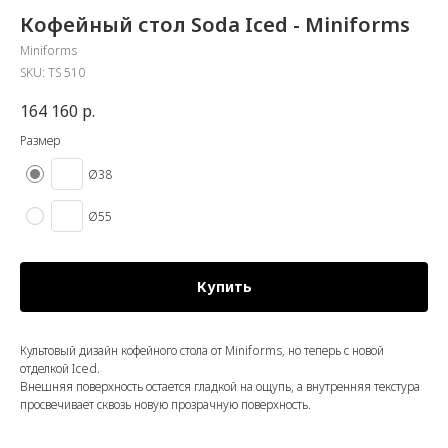
Кофейный стол Soda Iced - Miniforms
Miniforms
SKU:
TS 510
164 160
р.
Размер
Ø38
Ø55
Купить
Культовый дизайн кофейного стола от Miniforms, но теперь с новой
отделкой Iced.
Внешняя поверхность остается гладкой на ощупь, а внутренняя текстура
просвечивает сквозь новую прозрачную поверхность.