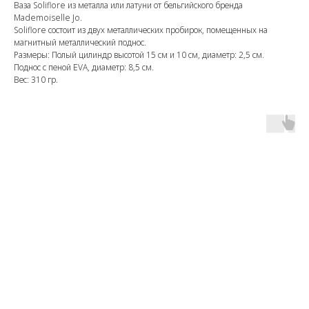
Ваза Soliflore из металла или латуни от бельгийского бренда
Mademoiselle Jo.
Soliflore состоит из двух металлических пробирок, помещенных на
магнитный металлический поднос.
Размеры: Полый цилиндр высотой 15 см и 10 см, диаметр: 2,5 см.
Поднос с пеной EVA, диаметр: 8,5 см.
Вес: 310 гр.