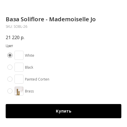
Ваза Soliflore - Mademoiselle Jo
SKU:
SOBL-26
21 220
р.
Цвет
White
Black
Painted Corten
Brass
Купить