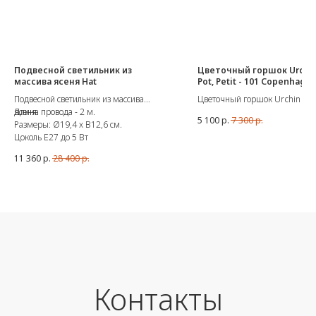
Подвесной светильник из
Цветочный горшок Urchin
массива ясеня Hat
Pot, Petit - 101 Copenhage
Подвесной светильник из массива
Цветочный горшок Urchin Plan
ясеня.
Длина провода - 2 м.
Petit от 101 Copenhagen
5 100
р.
7 300
р.
Размеры: Ø19,4 x В12,6 см.
Поскольку это натуральный пр
Цоколь E27 до 5 Вт
глазурованный вручную, цвета
незначительно отличаться.
11 360
р.
28 400
р.
Материал: керамика.
Размеры: 17 см x 12,5 см.
Контакты