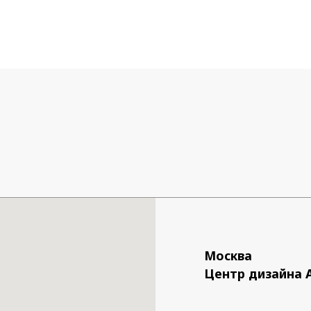
ние в отделке Графит, мягкое
е в синем цвете, ткань T704
кратно двум.
Москва
Центр дизайна 