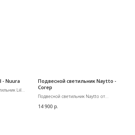
l - Nuura
Подвесной светильник Naytto -
Corep
льник Liila
Подвесной светильник Naytto от
т. IP 44.
французской фабрики Corep
14 900
р.
Материал: металл, ротанг
Размеры: 70хВ24 см, максимальная
высота (вместе с проводом) 120 см.
E27 60W