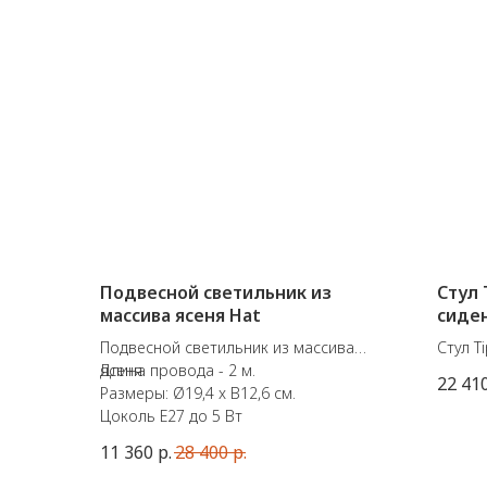
Подвесной светильник из
Стул 
массива ясеня Hat
сиде
Подвесной светильник из массива
Стул T
ясеня.
Длина провода - 2 м.
италь
22 41
Размеры: Ø19,4 x В12,6 см.
Pointh
Цоколь E27 до 5 Вт
Матери
Размер
11 360
р.
28 400
р.
сидень