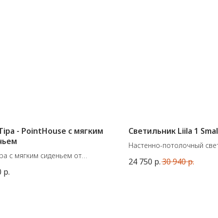
Tipa - PointHouse с мягким
Светильник Liila 1 Smal
ньем
Настенно-потолочный свети
ipa с мягким сиденьем от
от датского бренда Nuura.
24 750
р.
30 940
р.
янского производителя
Подходит для ванных комна
0
р.
ouse.
Цвет: Black / Opal White
ал: металл + пластик + ткань.
Размеры: ø 140 x 149 мм
ы: 49 X 49 X В84 см. (высота
я 47 см.)