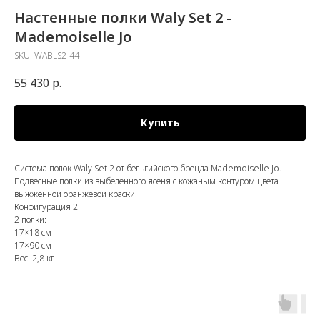
Настенные полки Waly Set 2 -
Mademoiselle Jo
SKU:
WABLS2-44
55 430
р.
Купить
Система полок Waly Set 2 от бельгийского бренда Mademoiselle Jo.
Подвесные полки из выбеленного ясеня с кожаным контуром цвета
выжженной оранжевой краски.
Конфигурация 2:
2 полки:
17×18 см
17×90 см
Вес: 2,8 кг