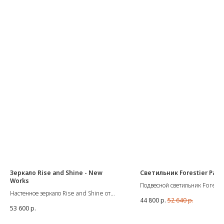
Зеркало Rise and Shine - New
Светильник Forestier Papil
Works
Подвесной светильник Foresti
Настенное зеркало Rise and Shine от
Papillon
44 800
р.
52 640
р.
датской компании New Works
Диаметр 56 см, высота 38,4 с
53 600
р.
Настенное зеркало Rise & Shine
1 х Е27 60W
сочетает выразительные формы и