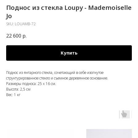
Поднос из стекла Loupy - Mademoiselle
Jo
SKU:
LOUAMB-72
22 600
р.
Купить
Поднос из янтарного стекла, сочетающий в себе изогнутое
структурированное стекло и съемное деревянное основание.
Размеры подноса: 25 x 16 см.
Высота: 2,5 см
Вес: 1 кг