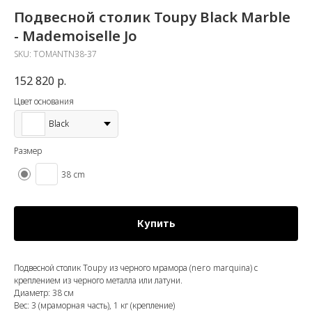
Подвесной столик Toupy Black Marble
- Mademoiselle Jo
SKU:
TOMANTN38-37
152 820
р.
Цвет основания
Black
Размер
38 cm
Купить
Подвесной столик Toupy из черного мрамора (nero marquina) с
креплением из черного металла или латуни.
Диаметр: 38 см
Вес: 3 (мраморная часть), 1 кг (крепление)