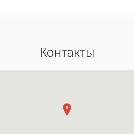
это коллекция, созданная с ид
минималистичного дизайна, в
свет может быть как направле
и рассеянным.
Настольная лампа Stilla Table
встроенным светодиодным
управлением - включением/
выключением и диммером,
Контакты
расположенным на основании.
можно направить вверх, чтоб
отражался от абажура и созда
мягкое декоративное освещен
вниз - для комфортного освещ
чтении и письме.
Материал: Металл, пластик
Цоколь: 1x LED 2700K CRI 80 
Размер: 25 × 50 см.