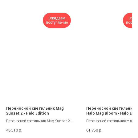
Ожидаем
Ожи
поступление
поступ
Переносной светильник Mag
Переносной светильник +
Sunset 2 - Halo Edition
Halo Mag Bloom - Halo Edit
Переносной светильник Mag Sunset 2 -
Переносной светильник + ваза
Halo Edition
Mag Bloom - Halo Edition
48 510
р.
61 750
р.
Светильник изготовлен из
Поэтичное слияние света и жи
высококачественного анодированного
форм, где каждый цветок стан