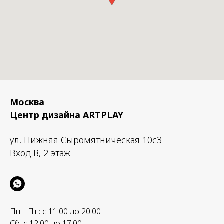
подвесного крепления
алюминий, латунь
Люмен: ~ 30lm - 100lm - 250l
Время работы от аккумулятор
~ 100 часов при 30lm,
~ 50 часов при 100lm
~ 20 часов при 250lm,
~ 8 часов при 550lm
Гарантия: 2 года
В комплекте:
Светильник, магнитная подстав
провод USB-C, набор для подв
крепления.
Москва
Центр дизайна ARTPLAY
ул. Нижняя Сыромятническая 10с3
Вход B, 2 этаж
Пн.– Пт.: с 11:00 до 20:00
Сб. с 12:00 до 17:00