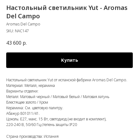
Настольный светильник Yut - Aromas
Del Campo
Aromas Del Campo
SKU:
NAC147
43 600
р.
Купить
Настольный светильник Yut от испанской фабрики Aromas Del Campo.
Материал: Металл, керамика
Варианты отделки:
Металл: Матовый черный / Матовый белый / Матовая латунь
Блестящее золото / Хром
Керамика: См. цветовую палитру.
Абажур 801011/41.
Цоколь: E27, макс. 15 Вт, светодиод (не входит в комплект),
220-240 В, 50/60 Гц,степень защиты IP20
Страна производства: Испания