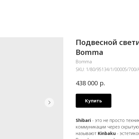
Подвесной светил
Bomma
Bomma
SKU:
1/80/95134/1/00005/700/
р.
438 000
Купить
Shibari
- это не просто техн
коммуникации через скрытую 
называют
Kinbaku
- эстетико