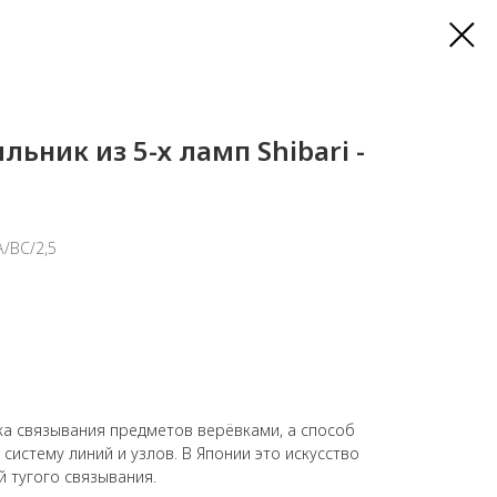
ьник из 5-х ламп Shibari -
A/BC/2,5
ика связывания предметов верёвками, а способ
систему линий и узлов. В Японии это искусство
й тугого связывания.