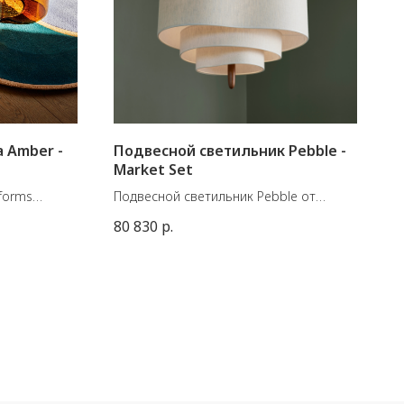
 Amber -
Подвесной светильник Pebble -
Market Set
forms
Подвесной светильник Pebble от
кло.
Market Set
80 830
р.
Материал: ткань, металл
Размеры: В. 35.5 см, диаметр - 58 см.
Цоколь: Е27, 15 Вт