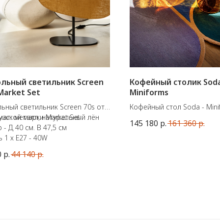
льный светильник Screen
Кофейный столик Soda
 Market Set
Miniforms
ьный светильник Screen 70s от
Кофейный стол Soda - Mini
зской марки Market Set.
ал: металл, натуральный лён
Материалы: Выдувное сте
145 180
р.
161 360
р.
 - Д 40 см. В 47,5 см
Размеры: Ø38x45В
 1 х E27 - 40W
0
р.
44 140
р.