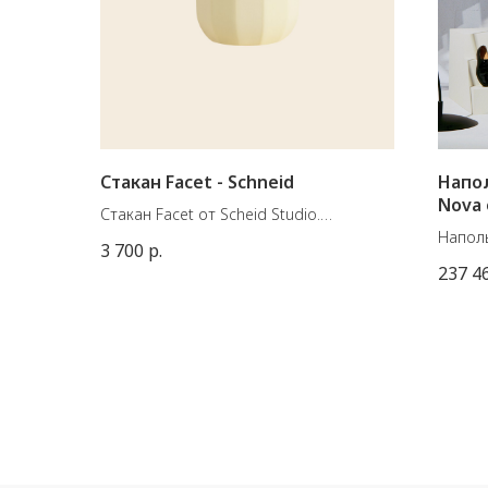
Стакан Facet - Schneid
Напол
Nova 
Стакан Facet от Scheid Studio.
Материал: Фарфор. Сделан в
Наполь
3 700
р.
Германии.
францу
237 4
Цвет: Lemon
Встро
Размеры: 7 x 11,9 см
света 
Размер
160 ил
Матери