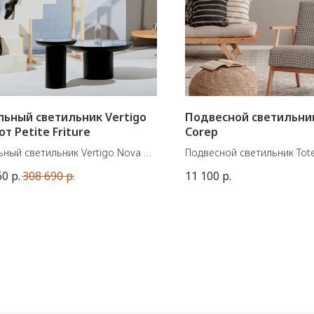
ьный светильник Vertigo
Подвесной светильник
от Petite Friture
Corep
ный светильник Vertigo Nova от
Подвесной светильник Tot
зского бренда Petite Friture.
французской фабрики Cor
60
р.
308 690
р.
11 100
р.
енный светодиодный источник
Материал: металл, ткань
- 10W.
Размеры: 38хВ26 см, макс
ы: Ø : 110 см ; В : 2 положения:
высота (вместе с проводом
и 200 см.
E27 15W
ал: стекло, металл, полиуретан.