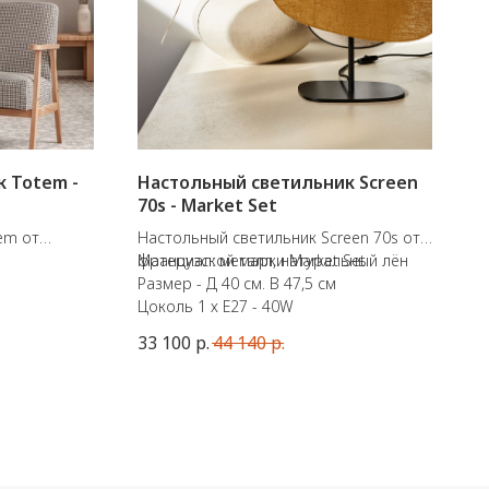
 Totem -
Настольный светильник Screen
70s - Market Set
em от
Настольный светильник Screen 70s от
ep
французской марки Market Set.
Материал: металл, натуральный лён
Размер - Д 40 см. В 47,5 см
имальная
Цоколь 1 х E27 - 40W
) 106 см.
33 100
р.
44 140
р.