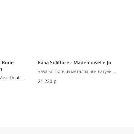
i Bone
Ваза Soliflore - Mademoiselle Jo
n
Ваза Soliflore из металла или латуни от
Vase Double,
бельгийского бренда Mademoiselle Jo.
21 220
р.
Soliflore состоит из двух металлических
пробирок, помещенных на магнитный
металлический поднос.
см
Размеры: Полый цилиндр высотой 15
см и 10 см, диаметр: 2,5 см.
Поднос с пеной EVA, диаметр: 8,5 см.
Вес: 310 гр.