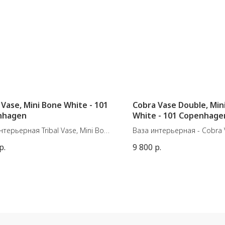
l Vase, Mini Bone White - 101
Cobra Vase Double, Min
nhagen
White - 101 Copenhage
нтерьерная Tribal Vase, Mini Bone
Ваза интерьерная - Cobra 
Mini - Bone White
р.
9 800
р.
иал: Керамика
Материал: Керамика
Слоновая кость
Цвет: Слоновая кость
ы: Д20 / Ш8 / В25 см
Размеры: Д22 / Ш6,5 / В28 
делия: 1,00 кг
Вес изделия: 0,60 кг