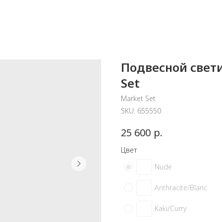
Подвесной свети
Set
Market Set
SKU:
655550
р.
25 600
Цвет
Nude
Anthracite/Blanc
Kaki/Сurry