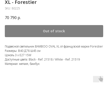
XL - Forestier
SKU:
80225
70 790
р.
Out of stock
Подвесной светильник BAMBOO OVAL XL от французской марки Forestier
Размеры: В40 Д78 Ш45 см
Цоколь 3 x E27 15W
Доступные цвета: Black - Ref. 21518 / White - Ref. 21519
Материал: металл, бамбук