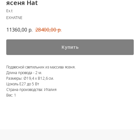
ясеня Hat
Ex.t
EXHATNE
11360,00
р.
28400,00
р.
Купить
Подвесной светильник из массива ясеня.
Длина провода - 2 м.
Размеры: Ø19,4 x В12,6 см.
Цоколь E27 до 5 Вт
Страна производства: Италия
Вес: 1