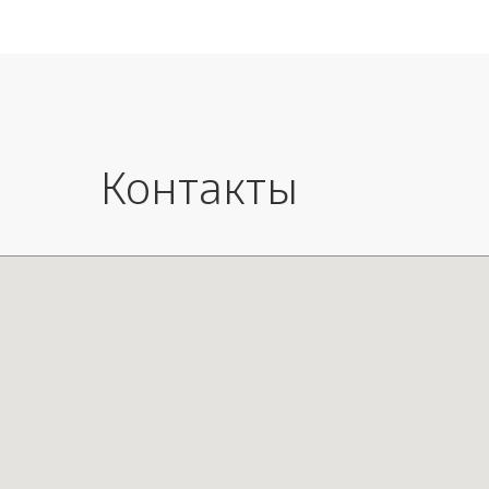
диких 
Цоколь
Длина 
Контакты