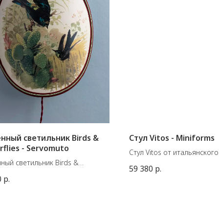
нный светильник Birds &
Стул Vitos - Miniforms
rflies - Servomuto
Стул Vitos от итальянского
ный светильник Birds &
производителя Miniforms.
59 380
р.
flies - Servomuto. Репродукция
Материал: металл + бук.
0
р.
ной иллюстрации 1750-х годов,
Размеры:
начально найденной в
Medium 37x35x55-75В
рии, состоящей из десяти
чных сюжетов, изображающих