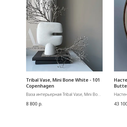
Tribal Vase, Mini Bone White - 101
Насте
Copenhagen
Butte
Ваза интерьерная Tribal Vase, Mini Bone
Настен
White
Butter
8 800
р.
43 10
Материал: Керамика
старин
Цвет: Слоновая кость
перво
Размеры: Д20 / Ш8 / В25 см
Швейца
Вес изделия: 1,00 кг
разли