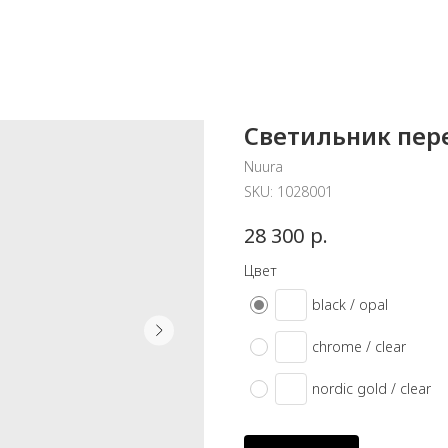
Светильник пере
Nuura
SKU:
1028001
р.
28 300
Цвет
black / opal
chrome / clear
nordic gold / clear