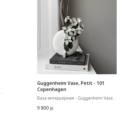
Guggenheim Vase, Petit - 101
Copenhagen
Ваза интерьерная - Guggenheim Vase,
Petit
9 800
р.
Материал: Керамика
Цвет: Слоновая кость
Размеры: Д23 / Ш12 / В23 см
Вес изделия: 1,00 кг