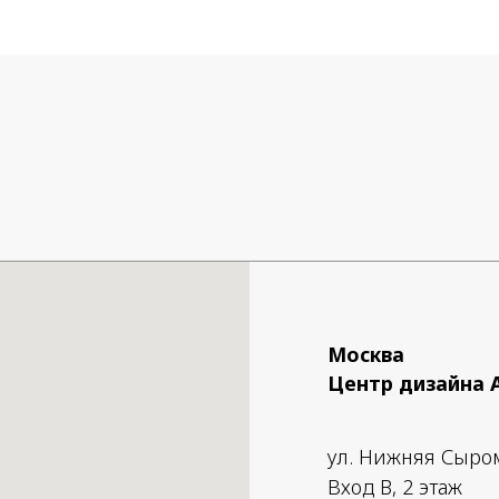
птиц и бабочек.
: 1 x E27, Max LED 13W
кабеля - 2 метра
Москва
Центр дизайна 
ул. Нижняя Сыро
Вход B, 2 этаж