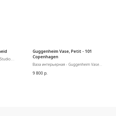
neid
Guggenheim Vase, Petit - 101
Copenhagen
Studio.
н в
Ваза интерьерная - Guggenheim Vase,
Petit
9 800
р.
Материал: Керамика
Цвет: Слоновая кость
Размеры: Д23 / Ш12 / В23 см
Вес изделия: 1,00 кг