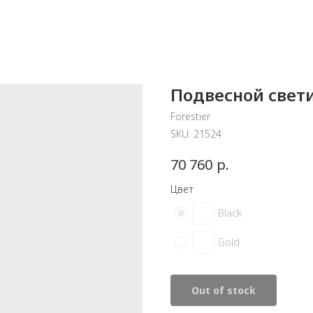
Подвесной свети
Forestier
SKU:
21524
р.
70 760
Цвет
Black
Gold
Out of stock