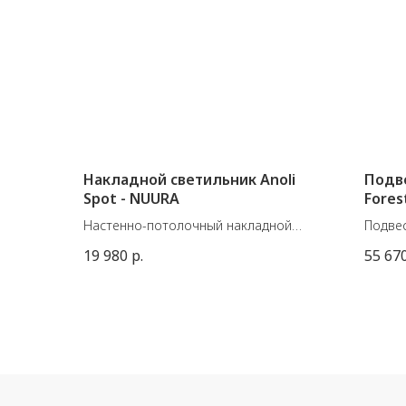
Накладной светильник Anoli
Подве
Spot - NUURA
Fores
Настенно-потолочный накладной
Подвес
светильник Anoli Spot от датского
францу
19 980
р.
55 67
бренда Nuura
Матери
Размеры: ø100 x 200 мм
Доступ
GU10, 10W LED
Размер
провод
Цоколь