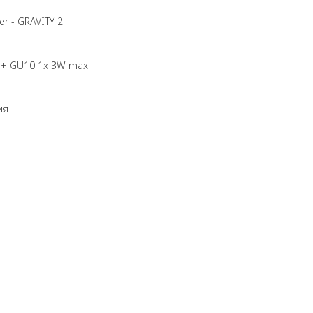
r - GRAVITY 2
W + GU10 1x 3W max
ия