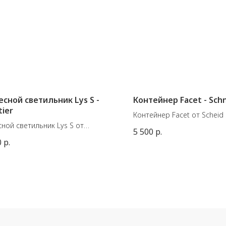
сной светильник Lys S -
Контейнер Facet - Sch
tier
Контейнер Facet от Scheid 
ной светильник Lys S от
Материал: Фарфор. Сдела
5 500
р.
зской марки Forestier.
Германии.
0
р.
ал: рафия, металл/дерево.
Цвет: Lemon
ен в 2 оттенках.
Размеры: 8,3 x 10,7 см
ы: В45 см - Ø 50 см. Длина
а - 200 см.
: 3 х E14 15W