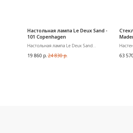
Настольная лампа Le Deux Sand -
Стекл
101 Copenhagen
Madem
Настольная лампа Le Deux Sand
Настен
Материал: керамика
от бел
19 860
р.
24 830
р.
63 57
Цвет: песочный
Jo.
Размеры: 32х15хВ14,5 см
Набор 
Ширина
Цвета:
зелёны
янтар
Вес: 3,