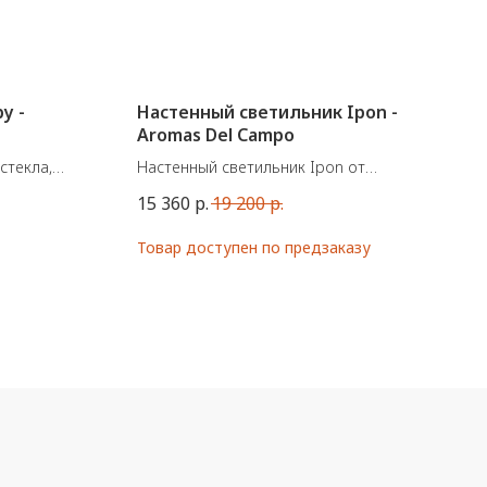
y -
Настенный светильник Ipon -
Aromas Del Campo
стекла,
Настенный светильник Ipon от
испанской фабрики Aromas Del Campo.
15 360
р.
19 200
р.
 и
Материал: Металл, стекло
Цоколь: LED plate 10W, 2700K, 810 lm
TRIAC dimmable driver on canopy
220-240V, 50/60Hz, IP20
В наличии с прозрачным абажуром