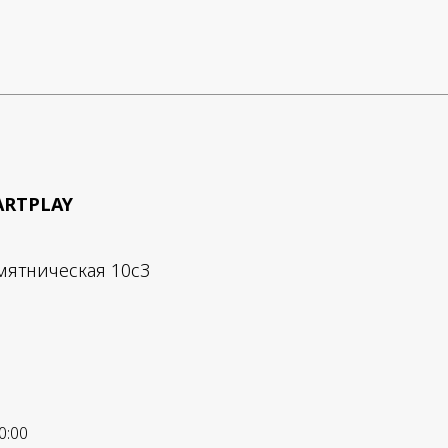
ARTPLAY
мятническая 10с3
0:00