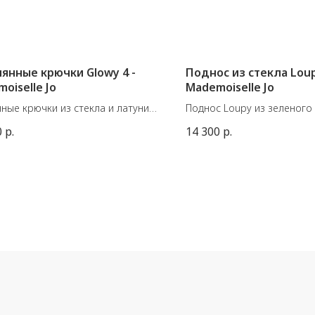
янные крючки Glowy 4 -
Поднос из стекла Loup
oiselle Jo
Mademoiselle Jo
ные крючки из стекла и латуни
Поднос Loupy из зеленого 
ьгийского бренда Mademoiselle
сочетающий изогнутое
0
р.
14 300
р.
структурированное стекло
из 4 штук.
деревянное основание.
: 17 см, 40×17 см, 17 см и 15 см
Диаметр подноса: 17 см
 светло-серый, бутылочно-
Высота: 2,5 см
й, морской волны и светло-
Вес: 500 г
ный
6 кг