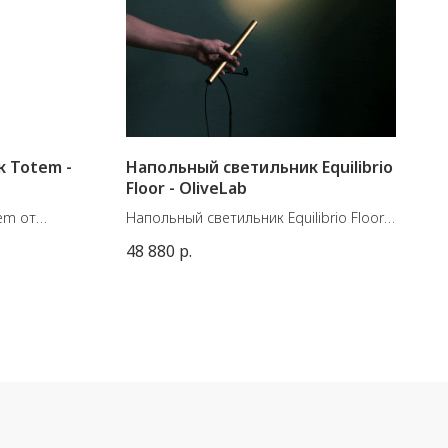
 Totem -
Напольный светильник Equilibrio
Floor - OliveLab
em от
Напольный светильник Equilibrio Floor
ep
от итальянской марки OliveLab.
48 880
р.
Минималистичный торшер с эффектом
имальная
волшебства, который можно
) 106 см.
использовать и как самостоятельный
элемент, так и в группе из нескольких
светильников на разной высоте.
Когда два цилиндра лампы
оказываются близко, магнитная сила
между ними становится достаточно
сильной, чтобы бросить вызов