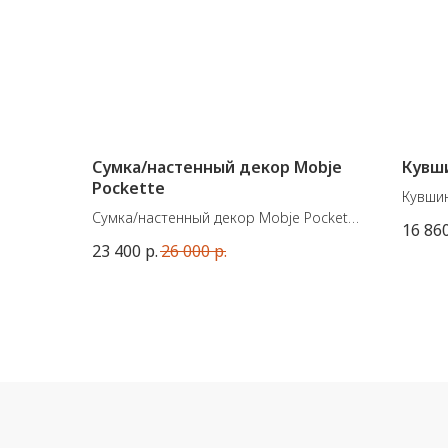
Сумка/настенный декор Mobje
Кувши
Pockette
Кувшин
Сумка/настенный декор Mobje Pockette
Матер
16 86
Во внутреннем отделении есть карман
Герман
23 400
р.
26 000
р.
для телефона, а вставив в него
Цвет:
сухоцветы, сумку можно использовать
Размер
как настенную вазу.
Размеры:
20,5 × 3 × В 21,5 см. / 145 гр.
Материал:
Корпус: Солома