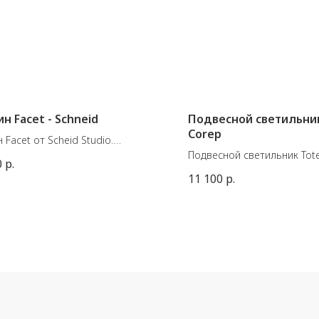
н Facet - Schneid
Подвесной светильник
Corep
 Facet от Scheid Studio.
иал: Фарфор. Сделан в
Подвесной светильник Tot
0
р.
ии.
французской фабрики Cor
11 100
р.
 Lemon
Материал: металл, ткань
ы: 9,5 x 16,4 x 20,9 см
Размеры: 38хВ26 см, макс
высота (вместе с проводом
E27 15W