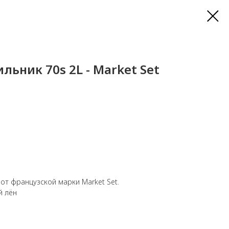
льник 70s 2L - Market Set
от французской марки Market Set.
й лён