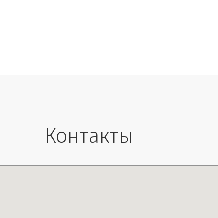
Размеры: Д22 / Ш6,5 / В28 см
Вес изделия: 0,60 кг
Контакты