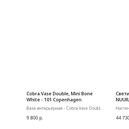
Cobra Vase Double, Mini Bone
Свети
White - 101 Copenhagen
NUUR
Ваза интерьерная - Cobra Vase Double,
Настен
Mini - Bone White
Muuse 
9 800
р.
44 73
Материал: Керамика
Размер
Цвет: Слоновая кость
G9 7w,