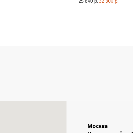
25 840
р.
32 300
р.
Москва