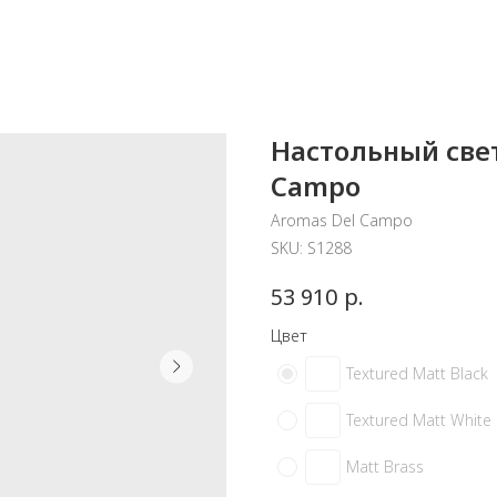
Настольный свет
Campo
Aromas Del Campo
SKU:
S1288
р.
53 910
Цвет
Textured Matt Black
Textured Matt White
Matt Brass