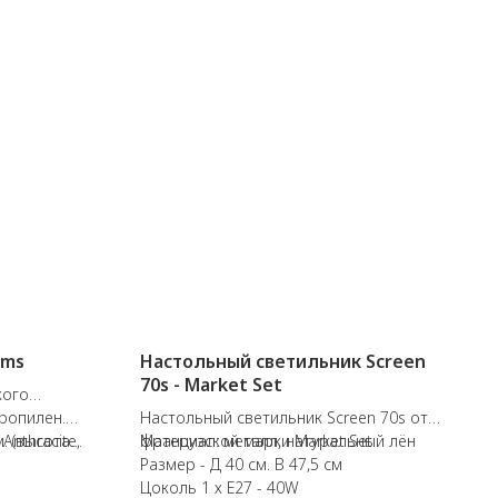
rms
Настольный светильник Screen
70s - Market Set
кого
ропилен.
Настольный светильник Screen 70s от
Anthracite,
м. (высота
французской марки Market Set.
Материал: металл, натуральный лён
Размер - Д 40 см. В 47,5 см
Цоколь 1 х E27 - 40W