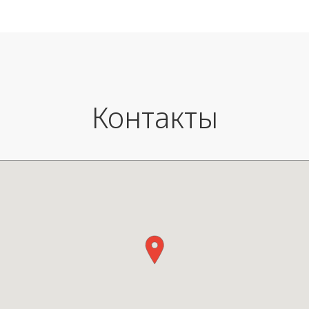
220-240V, 50/60Hz, IP20
50/60 Hz IP65 – Class III
В наличии с прозрачным абажуром
Контакты