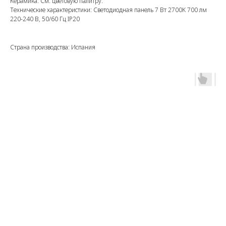
Керамика: См. цветовую палитру.
Технические характеристики: Светодиодная панель 7 Вт 2700K 700 лм
220-240 В, 50/60 Гц IP20
Страна производства: Испания