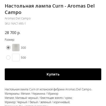
Настольная лампа Curn - Aromas Del
Campo
Aromas Del Campo
SKU:
NAC149S-1
28 700
р.
Размер
300
500
Купить
Настольная лампа Curn от испанской фабрики Aromas Del Campo.
Материалы: Металл / Керамика / Мрамор
Металл: Матовый черный / блестящее золото / хром;
Мрамор: Черный / белый / зеленый / коричневый;