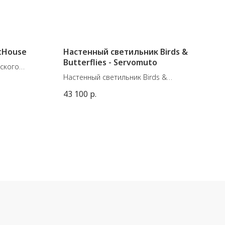
ntHouse
Настенный светильник Birds &
Butterflies - Servomuto
нского
.
Настенный светильник Birds &
ропилен.
Butterflies - Servomuto. Репродукция
43 100
р.
 (высота
старинной иллюстрации 1750-х годов,
первоначально найденной в
Швейцарии, состоящей из десяти
различных сюжетов, изображающих
диких птиц и бабочек.
Цоколь: 1 x E27, Max LED 13W
Длина кабеля - 2 метра