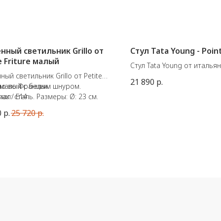
нный светильник Grillo от
Стул Tata Young - Poi
e Friture малый
Стул Tata Young от италья
ный светильник Grillo от Petite
производителя Pointhouse
21 890
р.
e малый с белым шнуром.
но во Франции.
Материал: металл + полип
ал: сталь. Размеры: Ø: 23 см.
ax / E14
Размеры: 43 X 51 X В85 см.
бажура: белый. Цвет провода:
сиденья 45 см.)
0
р.
25 720
р.
ый.
В наличии 2 штуки.