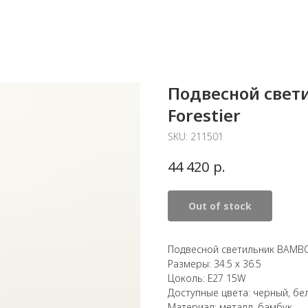
Подвесной свет
Forestier
SKU:
211501
р.
44 420
Out of stock
Подвесной светильник BAMBO
Размеры: 34.5 х 36.5
Цоколь: E27 15W
Доступные цвета: черный, бе
Материал: металл, бамбук