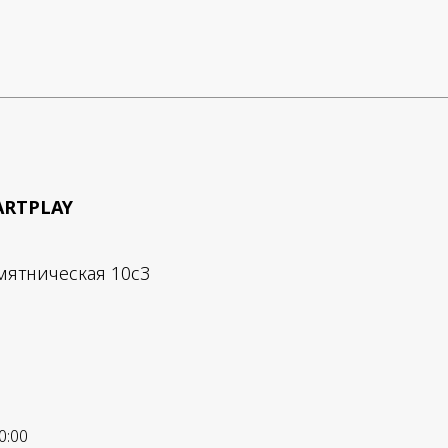
ARTPLAY
мятническая 10с3
0:00