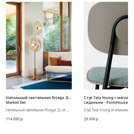
Напольный светильник Rivage 2L -
Стул Tata Young с мягким
Market Set
сиденьем - PointHouse
Напольный светильник Rivage 2L от
Стул Tata Young от итальянско
французской фабрики Market Set.
производителя Pointhouse.
114 690
р.
29 300
р.
Размер: Д 50 см, В 185 см
Материал: чёрный металл +
Цоколь: E27 - 15W
полипропилен в цвете dove g
Материалы: лён, массив дуба, латунь
(тёплый серый) + сиденье в тк