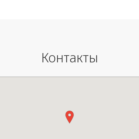
Вес: 9.4 кг
Nocera N654 TURCHESE (голу
Цвет: натуральный
Размеры: 43 X 51 X В85 см. (в
сиденья 45 см).
Контакты