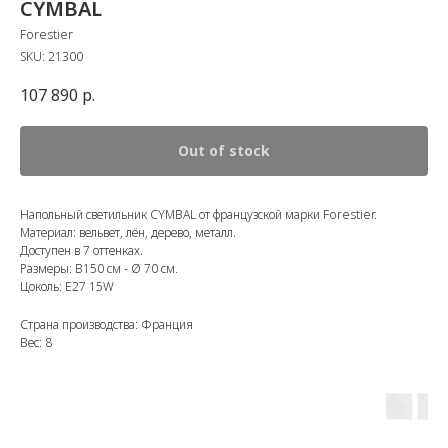
CYMBAL
Forestier
SKU:
21300
107 890
р.
Out of stock
Напольный светильник CYMBAL от французской марки Forestier.
Материал: вельвет, лён, дерево, металл.
Доступен в 7 оттенках.
Размеры: В150 см - Ø 70 см.
Цоколь: E27 15W
Страна производства: Франция
Вес: 8