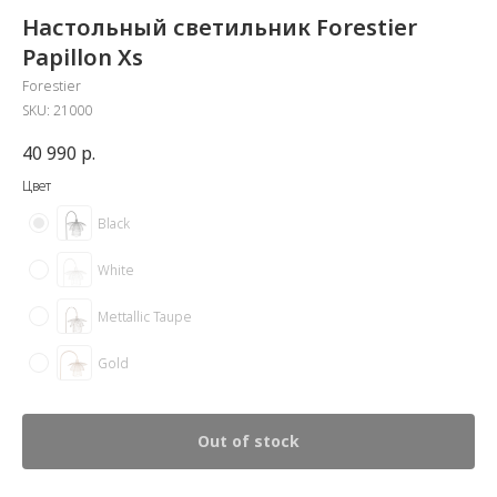
Настольный светильник Forestier
Papillon Xs
Forestier
SKU:
21000
40 990
р.
Цвет
Black
White
Mettallic Taupe
Gold
Out of stock