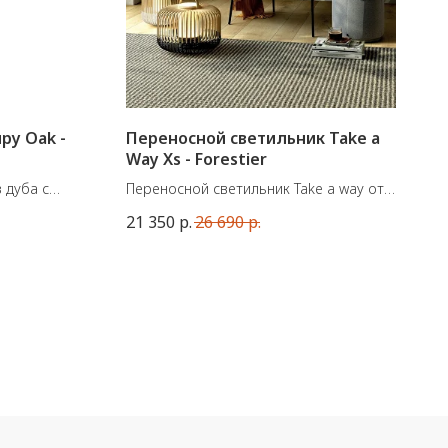
py Oak -
Переносной светильник Take a
Way Xs - Forestier
 дуба с
Переносной светильник Take a way от
талла или
французской марки Forestier.
21 350
р.
26 690
р.
Подходит для использования на улице.
Комлектация - встроенная
часть), 1 кг
светодиодная лампа, беспроводная
зарядка, диммер/пульт управления.
крепление,
Размеры: В. 29 см - Ø 27 см
30/10 см, 3
Материалы - металл, бамбук.
ли
Черный
ь: 50/30/10