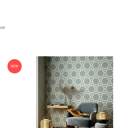
ния
NEW