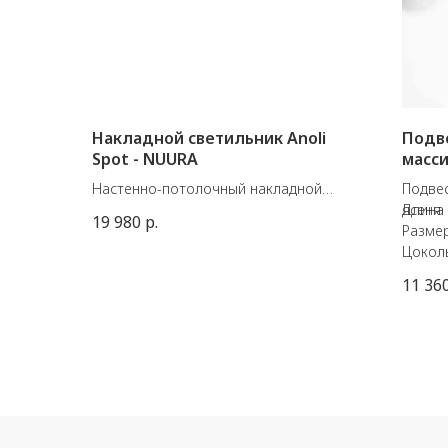
Накладной светильник Anoli
Подв
Spot - NUURA
масси
Настенно-потолочный накладной
Подвес
светильник Anoli Spot от датского
ясеня.
Длина 
19 980
р.
бренда Nuura
Размер
Размеры: ø100 x 200 мм
Цоколь
GU10, 10W LED
11 36