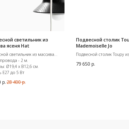
есной светильник из
Подвесной столик Tou
ва ясеня Hat
Mademoiselle Jo
ной светильник из массива
Подвесной столик Toupy из
провода - 2 м.
креплением из черного ме
79 650
р.
ы: Ø19,4 x В12,6 см.
латуни.
 E27 до 5 Вт
Диаметр: 38/44 см
Вес: 1,3/1,7 кг (деревянная 
0
р.
28 400
р.
(крепление)
В комплекте: потолочное 
удлинители основания 100/
черных винта и 3 дюбеля.
Дополнительные удлините
заказываются отдельно (
металл: 50/30/10 см, Латун
см.)