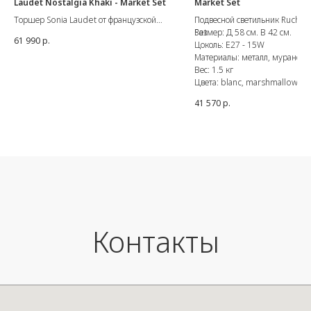
Laudet Nostalgia Khaki - Market Set
Market Set
Торшер Sonia Laudet от французской
Подвесной светильник Ruche 
марки Market Set.
Set.
Размер: Д 58 см. В 42 см.
61 990
р.
Размер - Диаметр 60 см. В 180 см. Ш
Цоколь: E27 - 15W
59 см.
Материалы: металл, муранска
Материал: металл, ткань
Вес: 1.5 кг
Цвет - Nostalgia Khaki
Цвета: blanc, marshmallow, o
Цоколь E27 - 15W
41 570
р.
Контакты