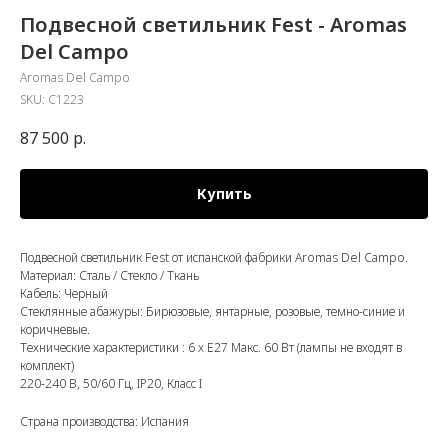
Подвесной светильник Fest - Aromas
Del Campo
Aromas Del Campo
SKU:
C1223
87 500
р.
Купить
Подвесной светильник Fest от испанской фабрики Aromas Del Campo.
Материал: Сталь / Стекло / Ткань
Кабель: Черный
Стеклянные абажуры: Бирюзовые, янтарные, розовые, темно-синие и
коричневые.
Технические характеристики : 6 x E27 Макс. 60 Вт (лампы не входят в
комплект)
220-240 В, 50/60 Гц, IP20, Класс I
Страна производства: Испания