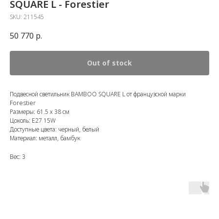
SQUARE L - Forestier
SKU:
211545
50 770
р.
Out of stock
Подвесной светильник BAMBOO SQUARE L от французской марки
Forestier
Размеры: 61.5 х 38 см
Цоколь: E27 15W
Доступные цвета: черный, белый
Материал: металл, бамбук
Вес: 3