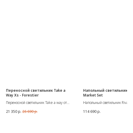
Переносной светильник Take a
Напольный светильник Riv
Way Xs - Forestier
Market Set
Переносной светильник Take a way от
Напольный светильник Rivage 
французской марки Forestier.
французской фабрики Market S
21 350
р.
26 690
р.
114 690
р.
Подходит для использования на улице.
Размер: Д 50 см, В 185 см
Комлектация - встроенная
Цоколь: E27 - 15W
светодиодная лампа, беспроводная
Материалы: лён, массив дуба, 
зарядка, диммер/пульт управления.
Вес: 9.4 кг