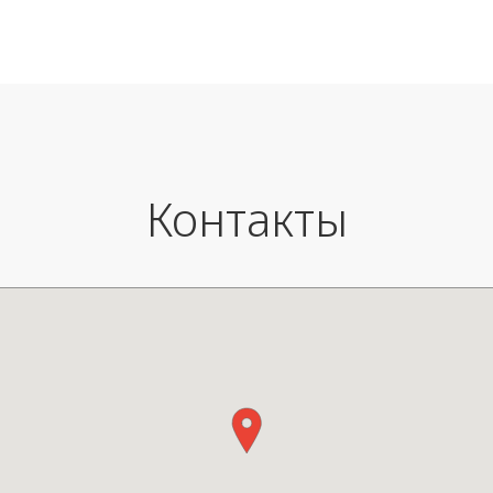
Размеры: В. 29 см - Ø 27 см
Цвет: натуральный
Материалы - металл, бамбук.
Контакты