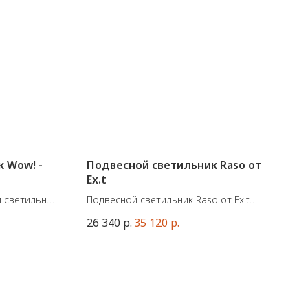
 Wow! -
Подвесной светильник Raso от
Ex.t
 светильник
Подвесной светильник Raso от Ex.t
го льна с
(Италия). Прозрачный. Матовое и
26 340
р.
35 120
р.
мики.
прозрачное стекло
есного
Размеры:
на мягко
Ø14xВ16.2 см, Ø8.4xВ23.8 см
но по
ляется
ский кролик