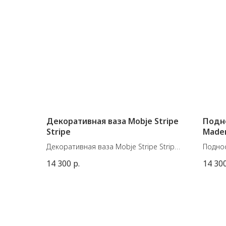
Декоративная ваза Mobje Stripe
Подно
Stripe
Madem
Декоративная ваза Mobje Stripe Stripe
Поднос
изготовлена из синтетического
сочет
14 300
р.
14 30
волокна и доступна в трех расцветках
структ
и двух размерах. Вы можете изменять
дерев
форму вазы по своему желанию.
Диамет
Small 20 × В 26 см.
Высота
Large 24,5 × В 33,5 см.
Вес: 50