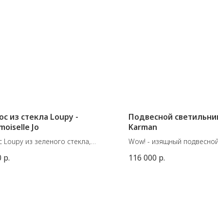
с из стекла Loupy -
Подвесной светильник
oiselle Jo
Karman
 Loupy из зеленого стекла,
Wow! - изящный подвесной
ающий изогнутое
в форме цилиндра из бело
0
р.
116 000
р.
урированное стекло и
кроликом из матовой кера
янное основание.
Из цилиндрического подв
р подноса: 17 см
светильника из белого ль
: 2,5 см
рассеивается свет, и, слов
0 г
волшебству, из него появ
Сильван - белый керамиче