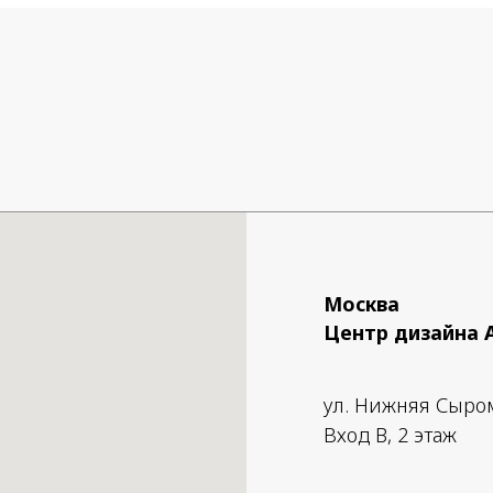
с матовой поверхностью.
Декоративный аксессуар,
идеально сочетается с по
max 1 x 70W E27
Размеры абажура: ø 60 x 4
Размеры кролика: 46 x 26 с
Москва
Центр дизайна 
ул. Нижняя Сыро
Вход B, 2 этаж