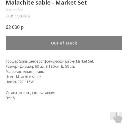
Malachite sable - Market Set
Market Set
SKU:
PR503478
62 000
р.
Out of stock
Торшер Sonia Laudet от французской марки Market Set.
Размер - Диаметр 60 см. В 180 см. Ш 59 см.
Материал: металл, ткань
Цвет - Malachite sable
Цоколь E27 - 15W
Страна производства: Франция
Вес: 5