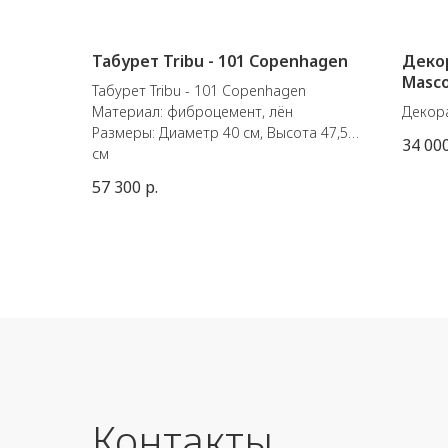
Табурет Tribu - 101 Copenhagen
Деко
Masco
Табурет Tribu - 101 Copenhagen
Материал: фиброцемент, лён
Декор
Размеры: Диаметр 40 см, Высота 47,5
Innoce
34 00
см
начина
фигура
57 300
р.
талис
Сказо
различ
того, 
Разме
21 x В 
Матер
Тело: 
Шляпа
Контакты
Шнур:
Кант: 