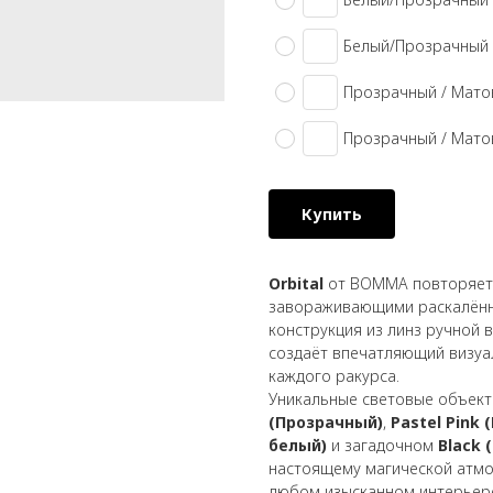
Белый/Прозрачный
Прозрачный / Мато
Прозрачный / Мато
Купить
Orbital
от BOMMA повторяет 
завораживающими раскалённ
конструкция из линз ручной 
создаёт впечатляющий визуа
каждого ракурса.
Уникальные световые объект
(Прозрачный)
,
Pastel Pink
белый)
и загадочном
Black 
настоящему магической атмо
любом изысканном интерьер