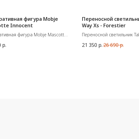
ративная фигура Mobje
Переносной светильни
tte Innocent
Way Xs - Forestier
ативная фигура Mobje Mascotte
Переносной светильник Ta
nt. История бренда MOBJE
французской марки Forestie
0
р.
21 350
р.
26 690
р.
лась с производства шляп. А
Подходит для использован
 Mascotte - своеобразный
Комлектация - встроенная
ман фабрики.
светодиодная лампа, бес
чный персонаж может выражать
зарядка, диммер/пульт уп
ные эмоции в зависимости от
Размеры: В. 29 см - Ø 27 с
как надета его шляпа.
Материалы - металл, бамб
ры:
31 см. / 400 гр.
иал:
Японская бумага, полиэстер
: Пальма Рафия
 Коровья кожа
Вискоза