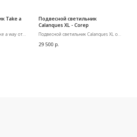
к Take a
Подвесной светильник
Calanques XL - Corep
ke a way от
Подвесной светильник Calanques XL от
r.
французской фабрики Corep
29 500
р.
ия на улице.
Материал: металл, ротанг
Размеры: 78хВ18 см, максимальная
проводная
высота (вместе с проводом) 110 см.
равления.
E27 60W
м
ук.