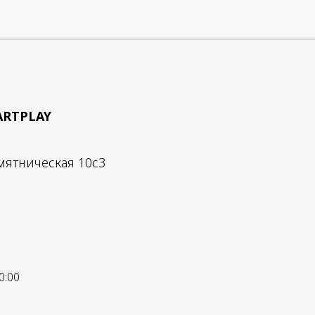
ARTPLAY
мятническая 10с3
0:00