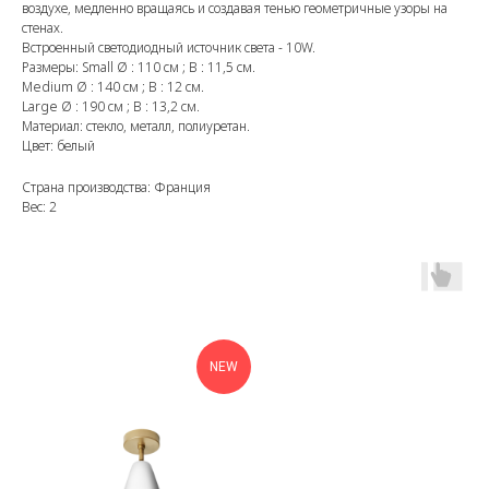
воздухе, медленно вращаясь и создавая тенью геометричные узоры на
стенах.
Встроенный светодиодный источник света - 10W.
Размеры: Small Ø : 110 см ; В : 11,5 см.
Medium Ø : 140 см ; В : 12 см.
Large Ø : 190 см ; В : 13,2 см.
Материал: стекло, металл, полиуретан.
Цвет: белый
Страна производства: Франция
Вес: 2
NEW