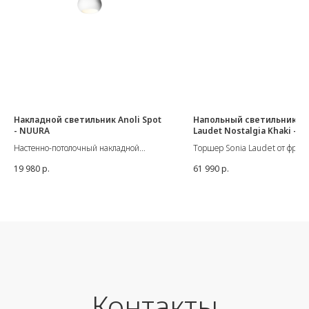
Накладной светильник Anoli Spot
Напольный светильник So
- NUURA
Laudet Nostalgia Khaki - M
Настенно-потолочный накладной
Торшер Sonia Laudet от фран
светильник Anoli Spot от датского
марки Market Set.
19 980
р.
61 990
р.
бренда Nuura
Размер - Диаметр 60 см. В 18
Размеры: ø100 x 200 мм
59 см.
GU10, 10W LED
Материал: металл, ткань
Цвет - Nostalgia Khaki
Цоколь E27 - 15W
Контакты