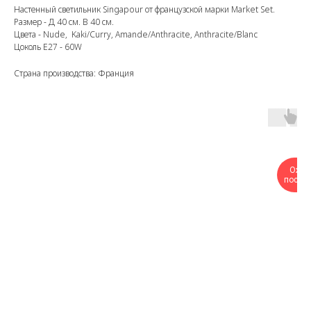
Настенный светильник Singapour от французской марки Market Set.
Размер - Д 40 см. В 40 см.
Цвета - Nude, Kaki/Сurry, Amande/Anthracite, Anthracite/Blanc
Цоколь E27 - 60W
Страна производства: Франция
Ожи
поступ