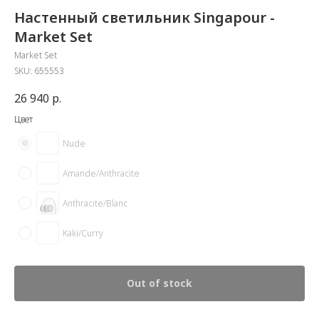
Настенный светильник Singapour -
Market Set
Market Set
SKU:
655553
26 940
р.
Цвет
Nude
Amande/Anthracite
Anthracite/Blanc
Kaki/Сurry
Out of stock