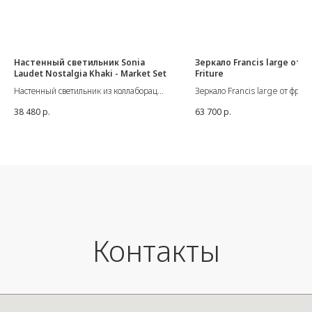
Настенный светильник Sonia
Зеркало Francis large от P
Laudet Nostalgia Khaki - Market Set
Friture
Настенный светильник из коллаборации
Зеркало Francis large от фран
французской фабрики Market Set и
бренда Petite Friture.
38 480
р.
63 700
р.
дизайнера Sonia Laudet.
Размеры: Ø :60 см ; Г:5 см.
Доступные размеры: Ø40/60 см.
Глубина 14/16 см.
Цвет: Nostalgia Khaki
E27 / 60W max.
Сделано во Франции.
Контакты