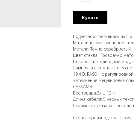
Купить
Подвесной светильник
из 5-
Материал: Бессвинцовое сте
Металл: Темно серебристый.
Цвет стекла: Прозрачно мат
Цоколь: Светодиодный модуль
Лампочка в комплекте: 5 свет
19,4 В, RA90+, с регулировкой
Затемнение: Регулировка ярко
CASSAMBI.
Вес товара:3х ± 12 кг
Длина кабеля: 5 черных текс
Стоимость указана с потолоч
Страна производства: Чехия