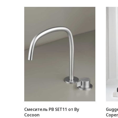
Смеситель PB SET11 от By
Gugge
Cocoon
Cope