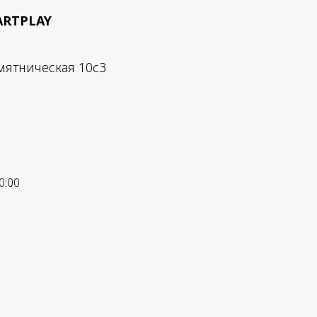
ARTPLAY
мятническая 10с3
0:00