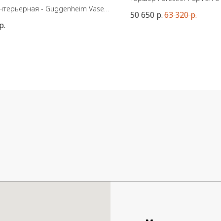
нтерьерная - Guggenheim Vase,
французской марки Forestie
50 650
р.
63 320
р.
Материал - металл. Цоколь
р.
иал: Керамика
Размеры: 145x42x30 см
Слоновая кость
ы: Д23 / Ш12 / В23 см
делия: 1,00 кг