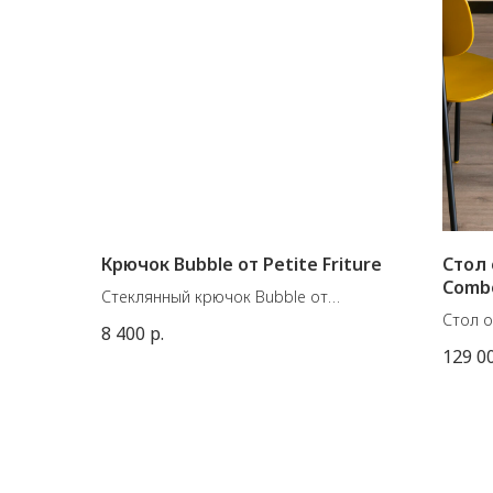
Крючок Bubble от Petite Friture
Стол
Combo
Стеклянный крючок Bubble от
французского бренда Petite Friture.
Стол 
8 400
р.
Материал: стекло, сталь
италь
129 0
Размеры: Small Д : 9.5 см ; Ш : 9.5 см ; В :
Pointh
7.5 см
Чёрно
Large: Д : 13 см ; Ш : 15 см ; В : 13 см
столеш
декора
Green 
Размер