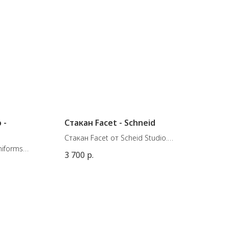
 -
Стакан Facet - Schneid
Стакан Facet от Scheid Studio.
niforms
Материал: Фарфор. Сделан в
3 700
р.
Германии.
х36-43 см
Цвет: Lemon
Размеры: 7 x 11,9 см