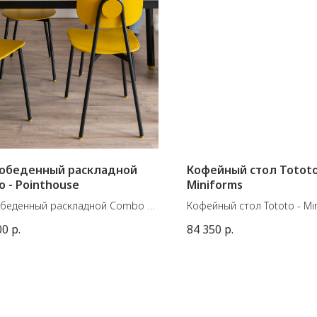
 обеденный раскладной
Кофейный стол Tototo
 - Pointhouse
Miniforms
обеденный раскладной Combo от
Кофейный стол Tototo - Mi
янского производителя
Материалы: терракота
00
р.
84 350
р.
ouse.
Размеры: Ø38,1х47 см, Ø50
е металлическое основание,
ница Cleaf 9C NEBBIA,
тивные элементы в цвете Olive
или Dove Grey.
ы: Д.120/160 см x Ш. 80 см