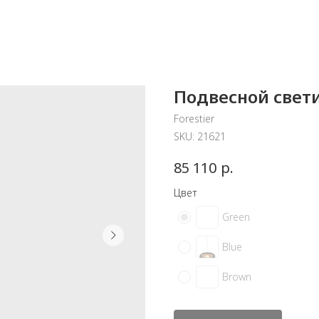
Подвесной свети
Forestier
SKU:
21621
р.
85 110
Цвет
Green
Blue
Brown