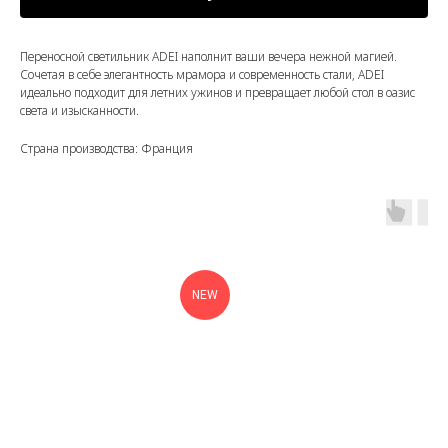
Переносной светильник ADEI наполнит ваши вечера нежной магией.
Сочетая в себе элегантность мрамора и современность стали, ADEI
идеально подходит для летних ужинов и превращает любой стол в оазис
света и изысканности.
Страна производства: Франция
NEW