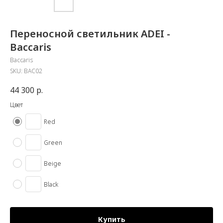
Переносной светильник ADEI -
Baccaris
Baccaris
SKU:
BAC02
44 300
р.
Цвет
Red
Green
Beige
Black
Купить