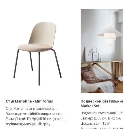
Стул Mariolina - Miniforms
Подвесной светильник Ruc
Market Set
Стул Mariolina от итальянского
Подвесной светильник Ruche 
производителя Miniforms.
Материал: металл + полипропилен.
Set.
Размер: Д 58 см. В 42 см.
Ткань Trame Beige, Ножки -
Размеры: 45.7 X 51 X В79 см. (высота
Цоколь: E27 - 15W
Anthracite, Спинка Silk grey
сиденья 46.7 см.)
Материалы: металл, муранска