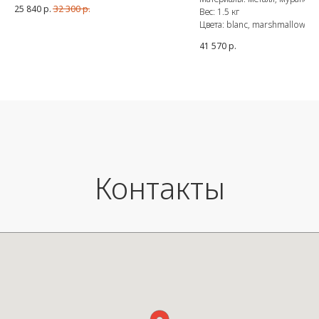
25 840
р.
32 300
р.
Вес: 1.5 кг
Цвета: blanc, marshmallow, o
41 570
р.
Контакты