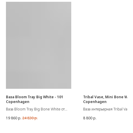
Ваза Bloom Tray Big White - 101
Tribal Vase, Mini Bone Whit
Copenhagen
Copenhagen
Ваза Bloom Tray Big Bone White от
Ваза интерьерная Tribal Vase,
101 Copenhagen
Bone White
19 860
р.
24 830
р.
8 800
р.
Поскольку это натуральный продукт,
Материал: Керамика
глазурованный вручную, цвета могут
Цвет: Слоновая кость
незначительно отличаться.
Размеры: Д20 / Ш8 / В25 см