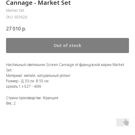
Cannage - Market Set
Market Set
SKU:
655626
27 010
р.
Out of stock
Настольный светильник Screen Cannage от французской марки Market
Set.
Материал: металл, натуральный ротанг
Размер - Д 33 см. В 55 см
Цоколь 1 х E27 - 40W
Страна производства: Франция
Вес: 2