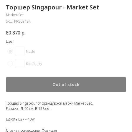
Торшер Singapour - Market Set
Market Set
SKU:
PR503484
80 370
р.
Цвет
Nude
Kaki/curry
Out of stock
Торшер Singapour от французской марки Market Set.
Размер - Д 40 см. В 158 см.
Цоколь E27 - 40W
Страна производства: Франция