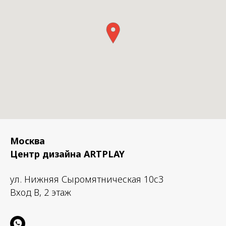
Материал: Акрил, алюминий
Цоколь: 7 W (LED 4.7W)
3000k 550lm CRI 80 / 2700k 4
90
Размер: 10 × 10 × 50 cm.
Доступные варианты по высот
3,5 м, 3,5-4,5 м, 4,5-5,5 м, бол
Москва
Центр дизайна ARTPLAY
ул. Нижняя Сыромятническая 10с3
Вход B, 2 этаж