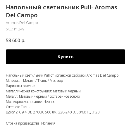
Напольный светильник Pull- Aromas
Del Campo
Aromas Del Campo
SKU:
P1249
58 600
р.
Купить
Напольный светильник Pull от испанской фабрики Aromas Del Campo.
Материал: Металл / Ткань / Мрамор
Варианты отделки:
Металлическая конструкция: Матовый черный
Металл: Матовый черный / состаренное золото
Мраморное основание: Черное
Оттенок: Ткань
Цоколь: G9 4 Вт, 2700K, 500 лм, 220-240 В, 50/60 Гц, IP20
Страна производства: Испания