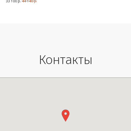
33 100
р.
44 140
р.
помещении, так и на улице. 
праздничную и минималисти
эстетику, он отличается ярким
текстильными элементами и
непрерывной световой лентой.
Техническое мастерство в обл
освещения реализовано с по
светодиодной ленты с уникаль
полупрозрачной сатинирован
Контакты
отделкой, обеспечивающей яр
4000 люменов. Светильник до
двух двухцветных вариантах
(коричневый/оранжевый и бе
синий), а его длина превышает
метра.
Module LED Dimmable, 60 W,
lumens, IP44/65, IRC 90+