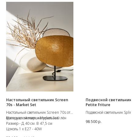
Настольный светильник Screen
Подвесной светильник Spl
70s - Market Set
Petite Friture
Настольный светильник Screen 70s от
Подвесной светильник Spline 
французской марки Market Set.
Материал: металл, натуральный лён
французского бренда Petite Fr
98 500
р.
Размер - Д 40 см. В 47,5 см
Spline – это универсальный
Цоколь 1 х E27 - 40W
светодиодный подвесной свет
подходящий как для использо