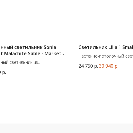
нный светильник Sonia
Светильник Liila 1 Smal
t Malachite Sable - Market
Настенно-потолочный свети
ный светильник из
от датского бренда Nuura.
24 750
р.
30 940
р.
борации французской фабрики
Подходит для ванных комна
0
р.
 Set и дизайнера Sonia Laudet.
Цвет: Black / Opal White
ные размеры: Ø40 / 60 см.
Размеры: ø 140 x 149 мм
Malachite Sable
60W max.
но во Франции.