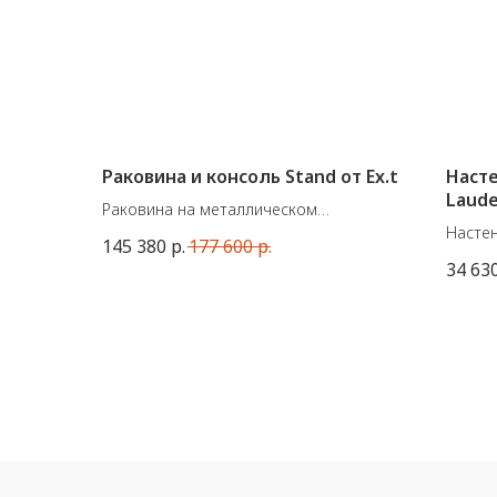
Раковина и консоль Stand от Ex.t
Насте
Laude
Раковина на металлическом
Set
основании от Ex.t (Италия). Раковина
Настен
145 380
р.
177 600
р.
выполнена из инновационного
колла
34 63
материала LivingTec, что делает ее
Market
невероятно легкой и долговечной,
Доступ
позволяя избежать потемнения
Цвет: 
материала и утрату первоначального
E27 / 
белоснежного цвета, а также легко
Сдела
удалять загрязнения и небольшие
повреждения.
Полочка в комплект не входит и
продается отдельно.
Размеры: