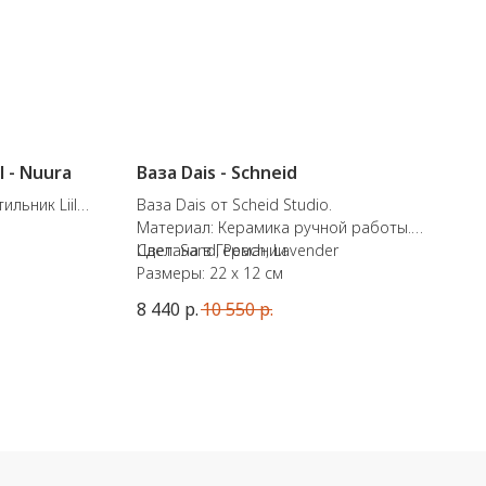
l - Nuura
Ваза Dais - Schneid
льник Liila
Ваза Dais от Scheid Studio.
Материал: Керамика ручной работы.
т. IP 44.
Сделана в Германии.
Цвет: Sand, Peach, Lavender
Размеры: 22 x 12 см
8 440
р.
10 550
р.