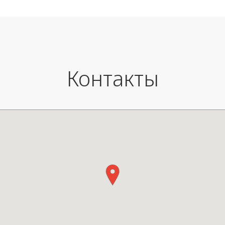
соленых районах, например, у моря. На
собрать или разделить по жел
все смесители марки By Cocoon
Диаметр: 34 см
действует 20 летняя гарантия.
Высота: 43 см
Вес: 7,6 кг (2 элемента вместе)
Детали: фетровые подушечки 
ножки.
Контакты