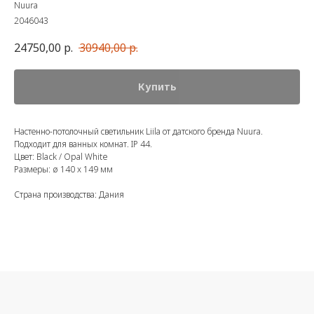
Nuura
2046043
24750,00
р.
30940,00
р.
Купить
Настенно-потолочный светильник Liila от датского бренда Nuura.
Подходит для ванных комнат. IP 44.
Цвет: Black / Opal White
Размеры: ø 140 x 149 мм
Страна производства: Дания