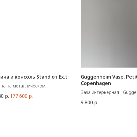
ина и консоль Stand от Ex.t
Guggenheim Vase, Petit
Copenhagen
ина на металлическом
нии от Ex.t (Италия). Раковина
Ваза интерьерная - Gugge
80
р.
177 600
р.
нена из инновационного
Petit
9 800
р.
ала LivingTec, что делает ее
Материал: Керамика
ятно легкой и долговечной,
Цвет: Слоновая кость
ляя избежать потемнения
Размеры: Д23 / Ш12 / В23 
иала и утрату первоначального
Вес изделия: 1,00 кг
ежного цвета, а также легко