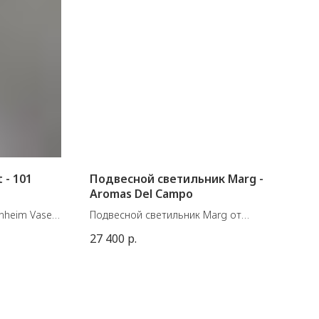
 - 101
Подвесной светильник Marg -
Aromas Del Campo
nheim Vase,
Подвесной светильник Marg от
испанской фабрики Aromas Del Campo.
27 400
р.
Материал: Металл, акрил. Цвет
металла и мрамор на выбор из
см
палитры.
Цоколь: LED Plate 12W 2700K 1200lm
Dimmable