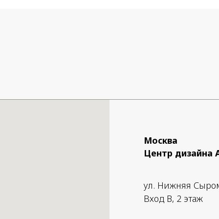
ь загрязнения и небольшие
ждения.
а в комплект не входит и
тся отдельно.
ры:
-47xH87 cm
Москва
Центр дизайна 
ул. Нижняя Сыро
Вход B, 2 этаж