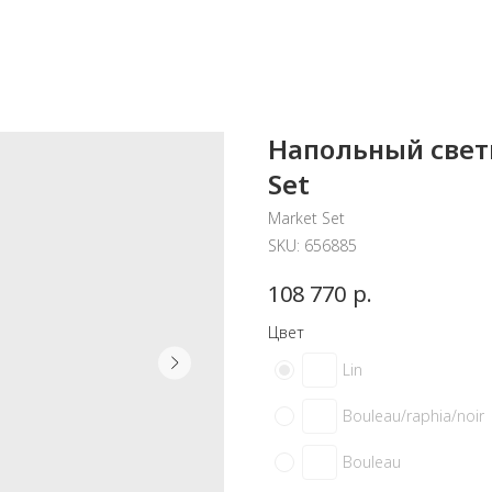
Напольный свети
Set
Market Set
SKU:
656885
р.
108 770
Цвет
Lin
Bouleau/raphia/noir
Bouleau