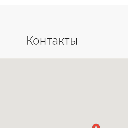
янтарный
удалят
Вес: 3,6 кг
повре
Полочк
продае
Разме
70x42
Контакты