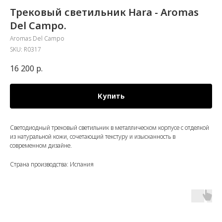
Трековый светильник Hara - Aromas
Del Campo.
Aromas Del Campo
SKU:
R0317
16 200
р.
Купить
Светодиодный трековый светильник в металлическом корпусе с отделкой
из натуральной кожи, сочетающий текстуру и изысканность в
современном дизайне.
Страна производства: Испания