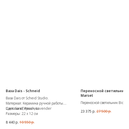
Ваза Dais - Schneid
Переносной светильник Bi
Marset
Ваза Dais от Scheid Studio.
Переносной светильник Bicoca
Материал: Керамика ручной работы.
испанского бренда Marset.
Сделана в Германии.
Цвет: Sand, Peach, Lavender
23 375
р.
27 500
р.
Размеры: ø14 см, высота 22,5 
Размеры: 22 x 12 см
Источник света: LED SMD 5W 
8 440
р.
10 550
р.
CRI90 241lm
Время зарядки: 10 часов