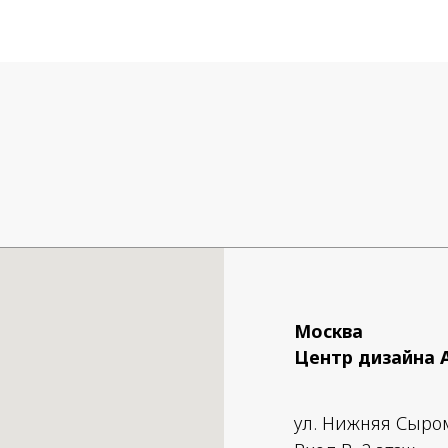
зарядки: 10 часов
 работы:
в на максимальной мощности.
ов на средней мощности.
сов на минимальной мощности.
Москва
Центр дизайна 
ул. Нижняя Сыро