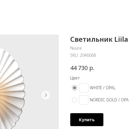
Светильник Liil
Nuura
SKU:
2046068
р.
44 730
Цвет
WHITE / OPAL
NORDIC GOLD / OPA
Купить