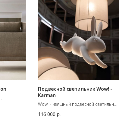
lon
Подвесной светильник Wow! -
Karman
т
r.
Wow! - изящный подвесной светильник
 Е27 - 60W
в форме цилиндра из белого льна с
116 000
р.
кроликом из матовой керамики.
Из цилиндрического подвесного
светильника из белого льна мягко