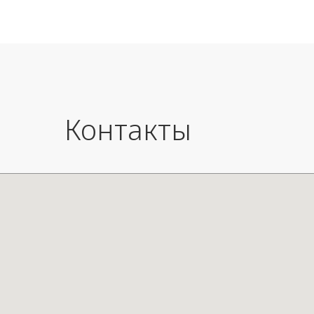
E27 15W
Время 
Время
5 часо
10 час
20 ча
Контакты