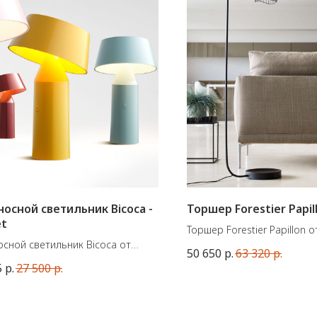
осной светильник Bicoca -
Торшер Forestier Papil
et
Торшер Forestier Papillon о
сной светильник Bicoca от
французской марки Forestie
50 650
р.
63 320
р.
кого бренда Marset.
Материал - металл. Цоколь
5
р.
27 500
р.
ы: ø14 см, высота 22,5 см.
Размеры: 145x42x30 см
ик света: LED SMD 5W 2700K
241lm