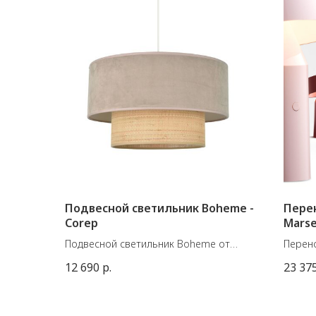
Подвесной светильник Boheme -
Перен
Corep
Mars
Подвесной светильник Boheme от
Перено
французской фабрики Corep
испанс
12 690
р.
23 37
Материал: рафия, ткань
Размер
Размеры: 38хВ22 см, максимальная
Источн
высота (вместе с проводом) 115 см.
CRI90 