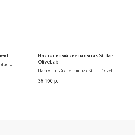
neid
Настольный светильник Stilla -
OliveLab
Studio.
н в
Настольный светильник Stilla - OliveLab.
Разработанная в сотрудничестве с
36 100
р.
дизайнером Алессией Дегранди, Stilla -
это коллекция, созданная с идеей
минималистичного дизайна, в которой
свет может быть как направленным,
так и рассеянным.
Настольная лампа Stilla Table
оснащена встроенным светодиодным
управлением - включением/
выключением и диммером,