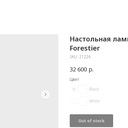
Настольная лам
Forestier
SKU:
21224
р.
32 600
Цвет
Black
White
Out of stock