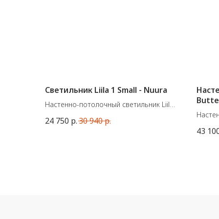
Светильник Liila 1 Small - Nuura
Насте
Butte
Настенно-потолочный светильник Liila
от датского бренда Nuura.
Настен
24 750
р.
30 940
р.
Подходит для ванных комнат. IP 44.
Butter
43 10
Цвет: Black / Opal White
старин
Размеры: ø 140 x 149 мм
перво
Швейца
разли
диких 
Цоколь
Длина 