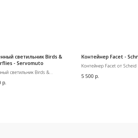
нный светильник Birds &
Контейнер Facet - Sch
rflies - Servomuto
Контейнер Facet от Scheid 
ный светильник Birds &
Материал: Фарфор. Сдела
5 500
р.
flies - Servomuto. Репродукция
Германии.
0
р.
ной иллюстрации 1750-х годов,
Цвет: Lemon
начально найденной в
Размеры: 8,3 x 10,7 см
рии, состоящей из десяти
чных сюжетов, изображающих
птиц и бабочек.
: 1 x E27, Max LED 13W
кабеля - 2 метра