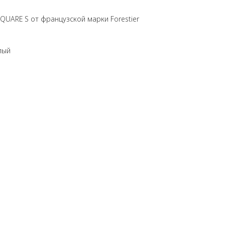
UARE S от французской марки Forestier
лый